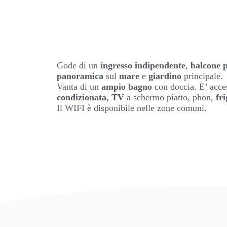
Gode di un
ingresso indipendente
,
balcone p
panoramica
sul
mare
e
giardino
principale.
Vanta di un
ampio bagno
con doccia. E’ acce
condizionata
,
TV
a schermo piatto, phon,
fr
Il WIFI è disponibile nelle zone comuni.