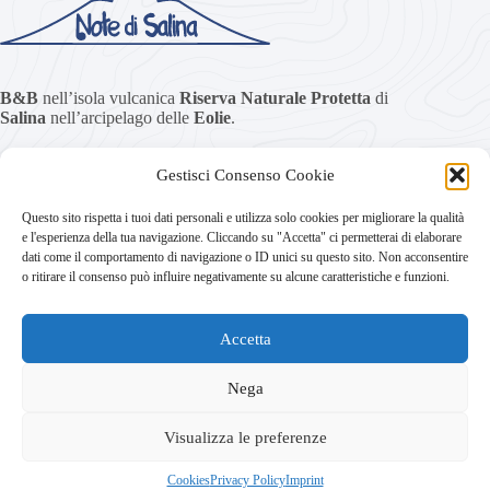
B&B
nell’isola vulcanica
Riserva Naturale Protetta
di
Salina
nell’arcipelago delle
Eolie
.
Gestisci Consenso Cookie
Home
News
Questo sito rispetta i tuoi dati personali e utilizza solo cookies per migliorare la qualità
Privacy Policy
e l'esperienza della tua navigazione. Cliccando su "Accetta" ci permetterai di elaborare
Cookies
dati come il comportamento di navigazione o ID unici su questo sito. Non acconsentire
Disconoscimento
o ritirare il consenso può influire negativamente su alcune caratteristiche e funzioni.
Imprint
Accetta
Nega
Copyright © 2026
Note di Salina
- Cod. Fisc.
RGHMNL70B46F158J
Visualizza le preferenze
Cookies
Privacy Policy
Imprint